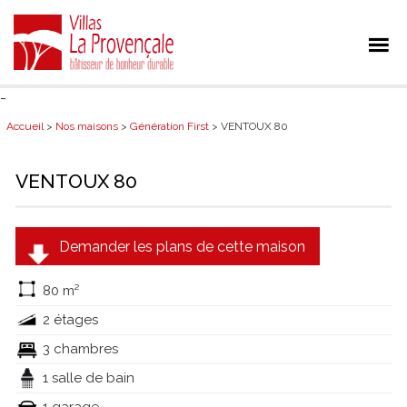
-
Accueil
>
Nos maisons
>
Génération First
> VENTOUX 80
VENTOUX 80
Demander les plans de cette maison
80 m²
2 étages
3 chambres
1 salle de bain