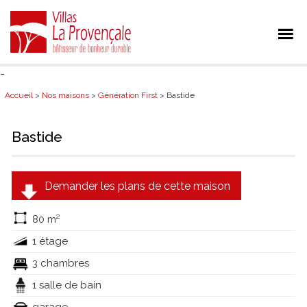
-
Accueil
>
Nos maisons
>
Génération First
> Bastide
Bastide
Demander les plans de cette maison
80 m²
1 étage
3 chambres
1 salle de bain