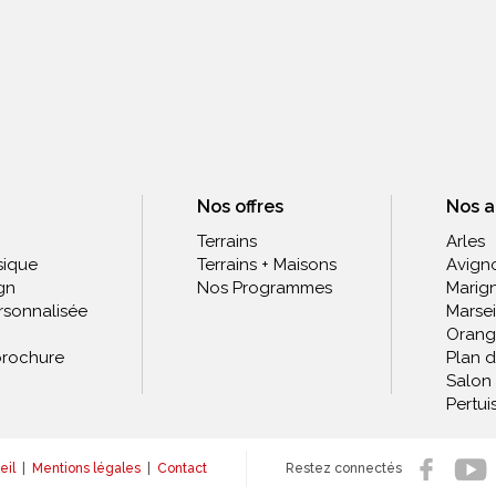
Nos offres
Nos 
Terrains
Arles
sique
Terrains + Maisons
Avign
gn
Nos Programmes
Marig
rsonnalisée
Marsei
Orang
rochure
Plan 
Salon
Pertui
eil
|
Mentions légales
|
Contact
Restez connectés