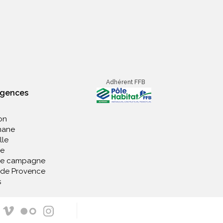
Adhérent FFB
agences
on
nane
lle
e
de campagne
 de Provence
s