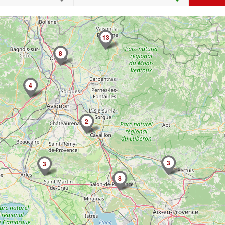
13
8
4
2
3
3
8