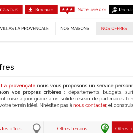
Notre livre d’or
Brochure
Recrut
EZ-VOUS
VILLAS LA PROVENCALE
NOS MAISONS
NOS OFFRES
fres
a La provençale
nous vous proposons un service personn
elon vos propres critères :
départements, budgets, surfa
ent mise à jour grâce à un solide réseau de partenaires fon
votre terrain idéal. N’hésitez pas à
nous contacter
, et constru
 les offres
Offres terrains
Offres t