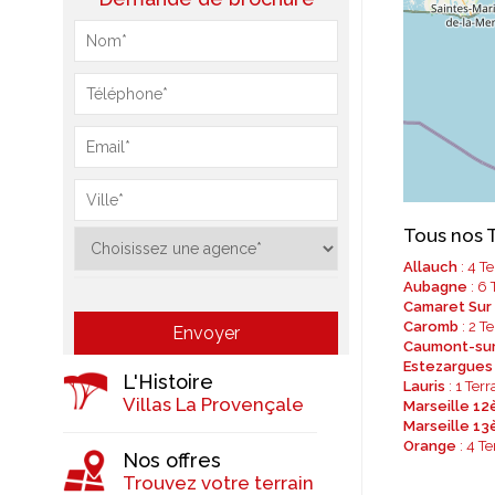
Tous nos T
Allauch
: 4 T
Aubagne
: 6 
Camaret Sur
Caromb
: 2 T
Caumont-su
Estezargues
L'Histoire
Lauris
: 1 Ter
Villas La Provençale
Marseille 1
Marseille 1
Orange
: 4 Te
Nos offres
Trouvez votre terrain