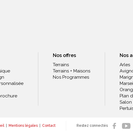
Nos offres
Nos 
Terrains
Arles
sique
Terrains + Maisons
Avign
gn
Nos Programmes
Marig
rsonnalisée
Marsei
Orang
rochure
Plan 
Salon
Pertui
eil
|
Mentions légales
|
Contact
Restez connectés