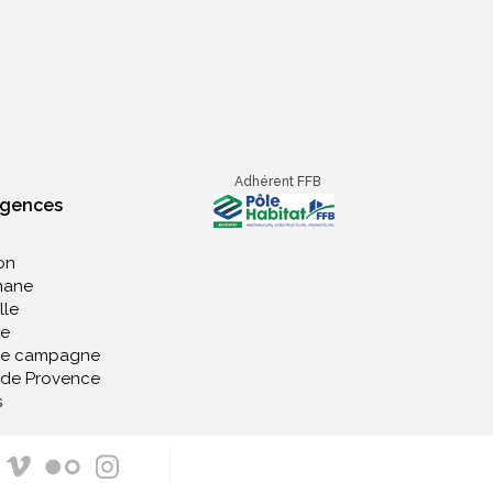
Adhérent FFB
agences
on
nane
lle
e
de campagne
 de Provence
s