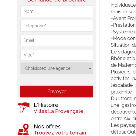
individuel
maison sur
-Avant Proje
-Prestation
-Systéme d
-Mode cons
Situation du
Le village
Rhône et ba
de Mallemo
Plusieurs 
activités 
l’escalade
proximité.
Du littoral
L'Histoire
une gastro
Villas La Provençale
découverte
entre Aix-e
Les paysage
Nos offres
détour. Out
Trouvez votre terrain