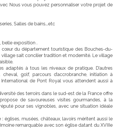
Avec Nous vous pouvez personnaliser votre projet de
ries, Salles de bains...etc
, belle exposition .
 au cœur du département touristique des Bouches-du-
illage sait concilier tradition et modernité. Le village
sible.
es adaptés à tous les niveaux de pratique. D’autres
heval, golf, parcours d’accrobranche, initiation à
 International de Pont Royal vous attendent aussi à
versité des terroirs dans le sud-est de la France offre
 propose de savoureuses visites gourmandes, à la
réputé pour ses vignobles, avec une situation idéale
: églises, musées, châteaux, lavoirs méritent aussi le
rimoine remarquable avec son église datant du XVIIIe