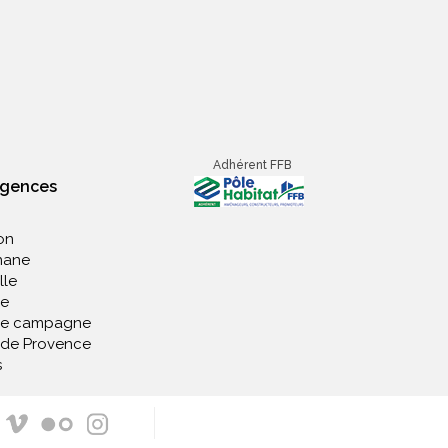
Adhérent FFB
agences
on
nane
lle
e
de campagne
 de Provence
s