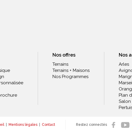
Nos offres
Nos 
Terrains
Arles
sique
Terrains + Maisons
Avign
gn
Nos Programmes
Marig
rsonnalisée
Marsei
Orang
rochure
Plan 
Salon
Pertui
eil
|
Mentions légales
|
Contact
Restez connectés