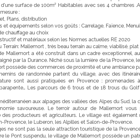
le d'une surface de 100m² Habitables avec ses 4 chambres .
 mesure :
t, Plans, distribution
s et équipements selon vos goûts : Carrelage, Faïence, Menuise
e chauffage au choix
tructif et matériaux selon les Normes actuelles RE 2020
 Terrain: Mallemort , très beau terrain au calme, viabilisé, plat 
 de Mallemort a été construit dans un cadre exceptionnel,
igné par la Durance. Niché sous la lumière de la Provence, le v
rt possède des commerces de proximité et une ambiance pai
chemins de randonnée partent du village, avec des itinérair
nature sont aussi pratiquées en Provence : promenades à c
, parapente… Les parcours de 6 trous et de 18 trous du Golf
 méditerranéen aux alpages des vallées des Alpes du Sud, la di
nomie savoureuse. Le terroir autour de Mallemort vous
 des producteurs et agriculteurs. Le village est également 
n-Provence, le Luberon, les Alpilles et Salon-de-Provence.
s ne sont pas la seule attraction touristique de la Provence 
re le Pont suspendu, le village de Mallemort possède un pat