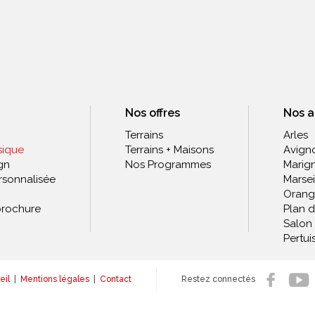
Nos offres
Nos 
Terrains
Arles
sique
Terrains + Maisons
Avign
gn
Nos Programmes
Marig
rsonnalisée
Marsei
Orang
rochure
Plan 
Salon
Pertui
eil
|
Mentions légales
|
Contact
Restez connectés