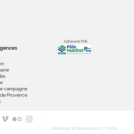
Adhérent FFB
agences
on
nane
lle
e
de campagne
 de Provence
s
Webdesign & Développement : Perféa