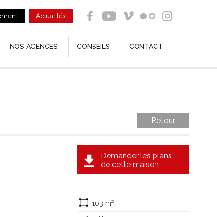
ement
Actualités
NOS AGENCES
CONSEILS
CONTACT
Retour
Demander les plans
de cette maison
103 m²