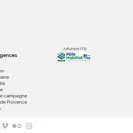
Adhérent FFB
agences
on
nane
lle
e
de campagne
 de Provence
s