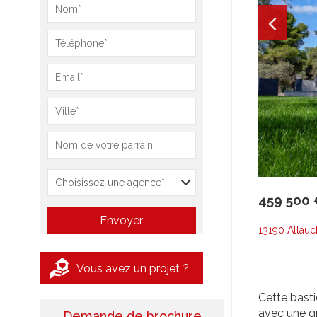
459 500 
13190 Allauc
Vous avez un projet ?
Cette bast
avec une gr
Demande de brochure