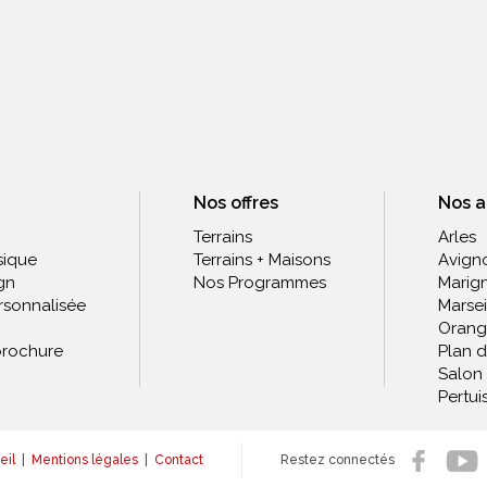
Nos offres
Nos 
Terrains
Arles
sique
Terrains + Maisons
Avign
gn
Nos Programmes
Marig
rsonnalisée
Marsei
Orang
rochure
Plan 
Salon
Pertui
eil
|
Mentions légales
|
Contact
Restez connectés