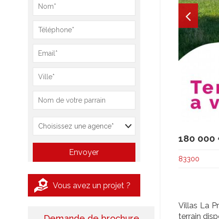
180 000
83300
Vous avez un projet ?
Villas La P
terrain dis
Demande de brochure