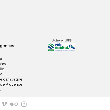
Adhérent FFB
agences
on
nane
lle
e
de campagne
 de Provence
s