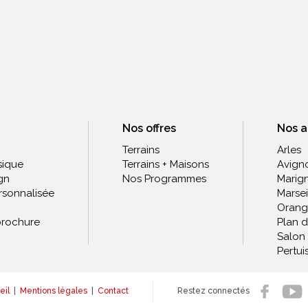
Nos offres
Nos 
Terrains
Arles
sique
Terrains + Maisons
Avign
gn
Nos Programmes
Marig
rsonnalisée
Marsei
Orang
rochure
Plan 
Salon
Pertui
eil
|
Mentions légales
|
Contact
Restez connectés