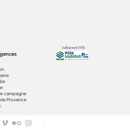
Adhérent FFB
agences
on
nane
lle
e
de campagne
 de Provence
s