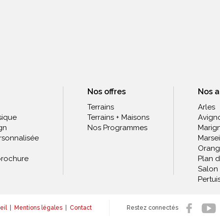
Nos offres
Nos 
Terrains
Arles
sique
Terrains + Maisons
Avign
gn
Nos Programmes
Marig
rsonnalisée
Marsei
Orang
rochure
Plan 
Salon
Pertui
eil
|
Mentions légales
|
Contact
Restez connectés