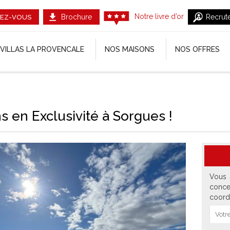
Notre livre d’or
Brochure
Recrut
EZ-VOUS
VILLAS LA PROVENCALE
NOS MAISONS
NOS OFFRES
ns en Exclusivité à Sorgues !
Vous 
conce
coord