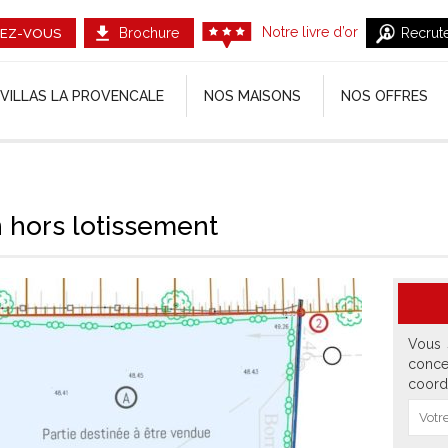
Notre livre d’or
Brochure
Recrut
EZ-VOUS
VILLAS LA PROVENCALE
NOS MAISONS
NOS OFFRES
n hors lotissement
Vous 
conce
coord