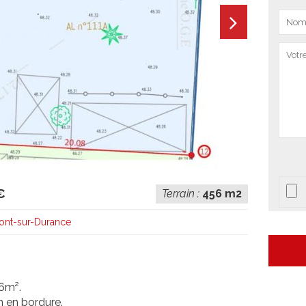
€
Terrain :
456 m2
nt-sur-Durance
6m².
on en bordure.