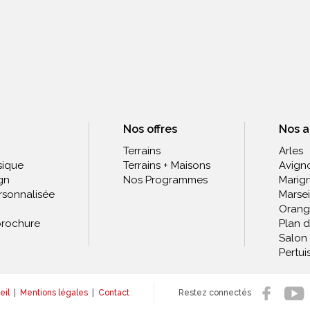
Nos offres
Nos 
Terrains
Arles
sique
Terrains + Maisons
Avign
gn
Nos Programmes
Marig
rsonnalisée
Marsei
Orang
rochure
Plan 
Salon
Pertui
eil
|
Mentions légales
|
Contact
Restez connectés