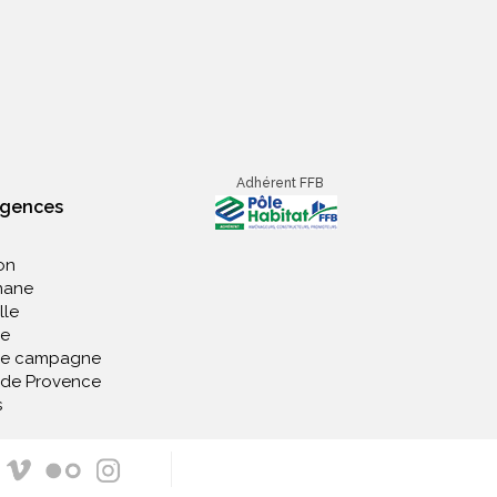
Adhérent FFB
agences
on
nane
lle
e
de campagne
 de Provence
s