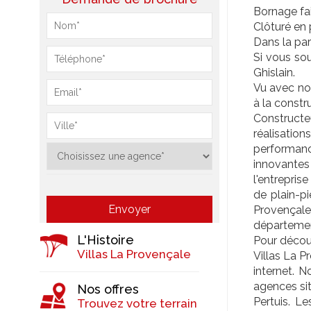
Bornage fai
Clôturé en p
Dans la par
Si vous so
Ghislain.
Vu avec not
à la constru
Constructeu
réalisatio
performan
innovantes 
l'entrepris
de plain-p
Provençale
départemen
L'Histoire
Pour découv
Villas La Provençale
Villas La P
internet. 
agences si
Nos offres
Pertuis. L
Trouvez votre terrain