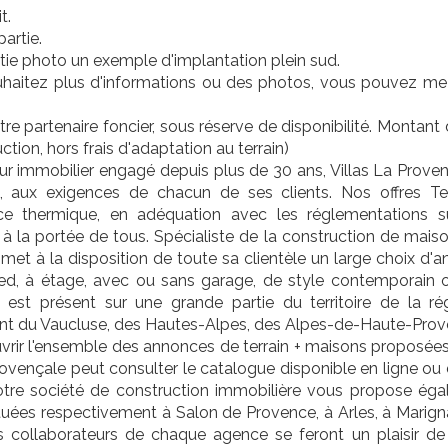
t.
artie.
tie photo un exemple d'implantation plein sud.
uhaitez plus d'informations ou des photos, vous pouvez m
re partenaire foncier, sous réserve de disponibilité. Montant d
ction, hors frais d'adaptation au terrain)
r immobilier engagé depuis plus de 30 ans, Villas La Provenç
ns, aux exigences de chacun de ses clients. Nos offres T
ce thermique, en adéquation avec les réglementations 
à la portée de tous. Spécialiste de la construction de mais
e met à la disposition de toute sa clientèle un large choix d
ied, à étage, avec ou sans garage, de style contemporain ou
 est présent sur une grande partie du territoire de la ré
t du Vaucluse, des Hautes-Alpes, des Alpes-de-Haute-Prov
rir l'ensemble des annonces de terrain + maisons proposées pa
rovençale peut consulter le catalogue disponible en ligne ou
Notre société de construction immobilière vous propose égal
tuées respectivement à Salon de Provence, à Arles, à Marign
es collaborateurs de chaque agence se feront un plaisir de