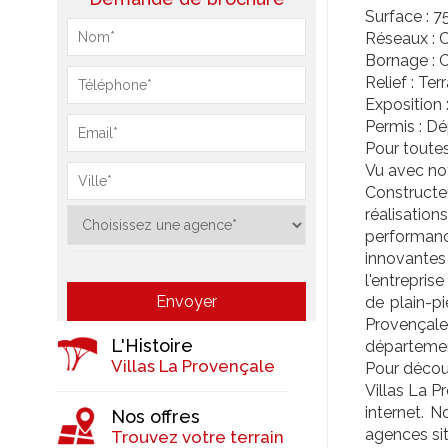
Surface : 7
Réseaux : C
Bornage : C
Relief : Terr
Exposition 
Permis : Dé
Pour toute
Vu avec not
Constructeu
réalisatio
performan
innovantes 
l'entrepris
de plain-p
Provençale
L'Histoire
départemen
Villas La Provençale
Pour découv
Villas La P
internet. 
Nos offres
agences si
Trouvez votre terrain