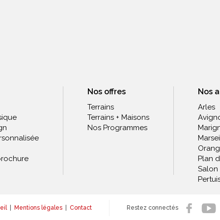
Nos offres
Nos 
Terrains
Arles
sique
Terrains + Maisons
Avign
gn
Nos Programmes
Marig
rsonnalisée
Marsei
Orang
rochure
Plan 
Salon
Pertui
eil
|
Mentions légales
|
Contact
Restez connectés