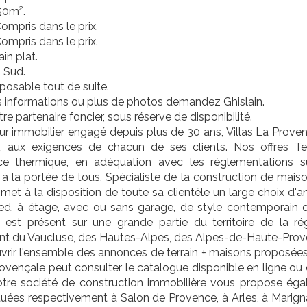
50m².
ompris dans le prix.
ompris dans le prix.
ain plat.
: Sud.
posable tout de suite.
s informations ou plus de photos demandez Ghislain.
re partenaire foncier, sous réserve de disponibilité.
r immobilier engagé depuis plus de 30 ans, Villas La Provenç
ns, aux exigences de chacun de ses clients. Nos offres T
ce thermique, en adéquation avec les réglementations 
à la portée de tous. Spécialiste de la construction de mais
e met à la disposition de toute sa clientèle un large choix d
ied, à étage, avec ou sans garage, de style contemporain ou
 est présent sur une grande partie du territoire de la ré
t du Vaucluse, des Hautes-Alpes, des Alpes-de-Haute-Prov
rir l'ensemble des annonces de terrain + maisons proposées pa
rovençale peut consulter le catalogue disponible en ligne ou
Notre société de construction immobilière vous propose égal
tuées respectivement à Salon de Provence, à Arles, à Marign