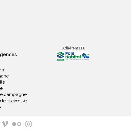
Adhérent FFB
agences
on
nane
lle
e
de campagne
 de Provence
s