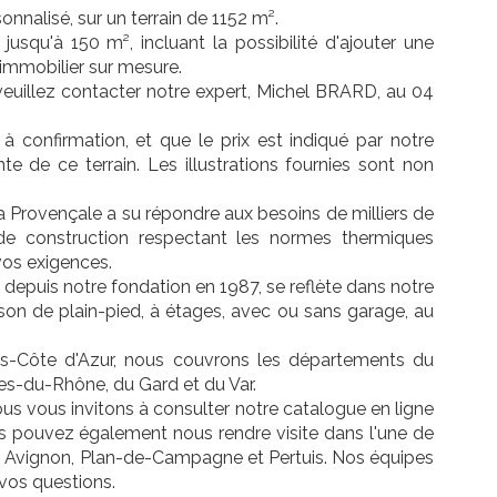
nnalisé, sur un terrain de 1152 m².
jusqu'à 150 m², incluant la possibilité d'ajouter une
et immobilier sur mesure.
 veuillez contacter notre expert, Michel BRARD, au 04
 à confirmation, et que le prix est indiqué par notre
te de ce terrain. Les illustrations fournies sont non
La Provençale a su répondre aux besoins de milliers de
s de construction respectant les normes thermiques
vos exigences.
 depuis notre fondation en 1987, se reflète dans notre
n de plain-pied, à étages, avec ou sans garage, au
s-Côte d'Azur, nous couvrons les départements du
s-du-Rhône, du Gard et du Var.
us vous invitons à consulter notre catalogue en ligne
us pouvez également nous rendre visite dans l'une de
e, Avignon, Plan-de-Campagne et Pertuis. Nos équipes
 vos questions.