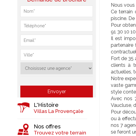
Nous vous o
Ce terrain 
piscine. De 
Pour obteni
91 30 10 10
Il est impo
partenaire 
contractuel
Fort de 35 
clients à 
actuelles,
Notre exper
vaste gamm
style conte
Avec nos 7
L'Histoire
Vaucluse, 
Villas La Provençale
Pour découv
ou à effec
nos 7 agenc
Nos offres
se feront u
Trouvez votre terrain