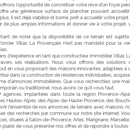
ffrons l'opportunité de concrétiser votre rêve d'un foyer perso
offre une généreuse surface de plancher, pouvant accueillir 
plus, il est déjà viabilisé et borné, prêt à accueillir votre proj
r de plus amples informations et donner vie à votre projet,
.
rtant de noter que la disponibilité de ce terrain est sujette
foncier. Villas La Provençale n'est pas mandaté pour la ven
les.
ans d'expérience en tant que constructeur immobilier, Villas 
travers ses réalisations. Nous vous offrons des solution
 tout en vous proposant des maisons innovantes, adaptées à 
tise dans la construction de résidences individuelles, acquise
e d'annonces immobilières. Que vous recherchiez une maiso
mporain ou traditionnel, nous avons ce qu'il vous faut.
 agences, implantées dans toute la région Provence-Alpe
des Hautes-Alpes, des Alpes-de-Haute-Provence, des Bouche
rir l'ensemble de nos annonces de terrains avec maisons, no
tuer des recherches par commune sur notre site internet. Vo
es, situées à Salon-de-Provence, Arles, Marignane, Marseill
n plaisir de vous présenter nos offres et de répondre à toutes