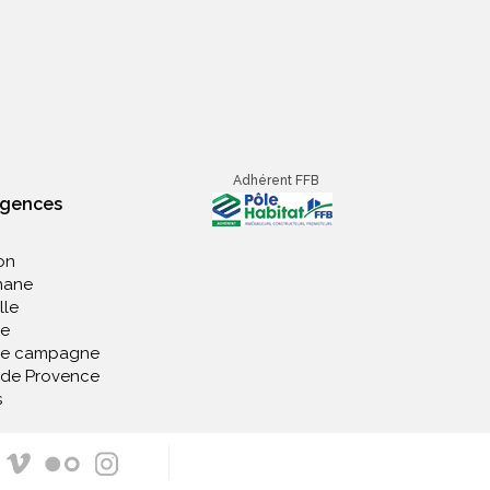
Adhérent FFB
agences
on
nane
lle
e
de campagne
 de Provence
s