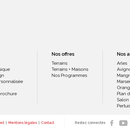
Nos offres
Nos 
Terrains
Arles
sique
Terrains + Maisons
Avign
gn
Nos Programmes
Marig
rsonnalisée
Marsei
Orang
rochure
Plan 
Salon
Pertui
eil
|
Mentions légales
|
Contact
Restez connectés