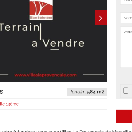
 €
Terrain :
584 m2
lle 13ème