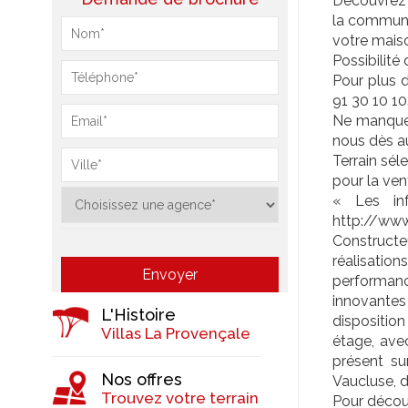
Découvrez v
la commune 
votre mais
Possibilité
Pour plus d
91 30 10 10
Ne manquez
nous dès au
Terrain sél
pour la ven
« Les inf
http://www.
Constructe
réalisation
performan
innovantes 
L'Histoire
dispositio
Villas La Provençale
étage, ave
présent su
Nos offres
Vaucluse, 
Trouvez votre terrain
Pour découv