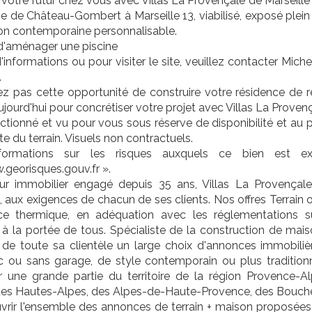
otre futur chez vous avec Villas La Provençale de Marseille
de Château-Gombert à Marseille 13, viabilisé, exposé plein s
on contemporaine personnalisable.
 d'aménager une piscine
'informations ou pour visiter le site, veuillez contacter Mic
.
 pas cette opportunité de construire votre résidence de rê
jourd'hui pour concrétiser votre projet avec Villas La Provenç
ectionné et vu pour vous sous réserve de disponibilité et au 
te du terrain. Visuels non contractuels.
ormations sur les risques auxquels ce bien est ex
georisques.gouv.fr ».
ur immobilier engagé depuis 35 ans, Villas La Provençale
s, aux exigences de chacun de ses clients. Nos offres Terrain
ce thermique, en adéquation avec les réglementations 
à la portée de tous. Spécialiste de la construction de maiso
n de toute sa clientèle un large choix d'annonces immobiliè
c ou sans garage, de style contemporain ou plus traditionn
r une grande partie du territoire de la région Provence-A
des Hautes-Alpes, des Alpes-de-Haute-Provence, des Bouche
rir l'ensemble des annonces de terrain + maison proposées par