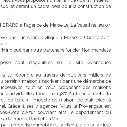
 ! Nous vous proposons un terrain de 584 m² situé sur
ud, et offrant un cadre idéal pour la construction de
hel BRARD à l'agence de Marseille, La Valentine, au 04
ve dans un cadre idyllique à Marseille ! Contactez-
ale.
prix indiqué par notre partenaire foncier. Non mandaté
posé sont disponibles sur le site Géorisques
 a su répondre au travers de plusieurs milliers de
 ou terrain + maison s’inscrivent dans une démarche de
successives, tout en vous proposant des maisons
ns individuelles fondé en 1987, l'entreprise met à la
res de terrain + modèle de maison, de plain-pied, à
el. Grâce à ses 7 agences, Villas la Provençale est
lpes-Côte d'Azur, couvrant ainsi le département du
s-du-Rhône, Gard et du Var.
 l'entreprise immobilière, la clientèle de la société