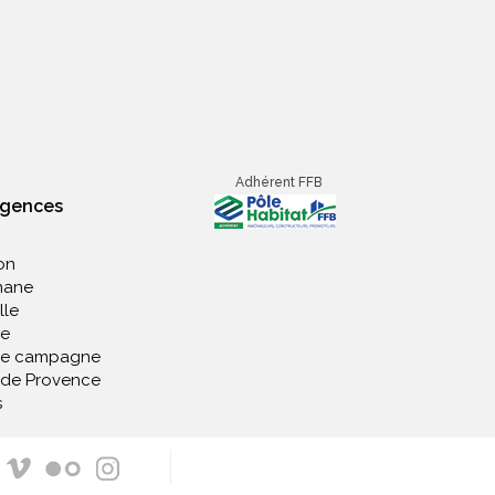
Adhérent FFB
agences
on
nane
lle
e
de campagne
 de Provence
s