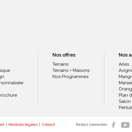
Nos offres
Nos 
Terrains
Arles
sique
Terrains + Maisons
Avign
gn
Nos Programmes
Marig
rsonnalisée
Marsei
Orang
rochure
Plan 
Salon
Pertui
eil
|
Mentions légales
|
Contact
Restez connectés