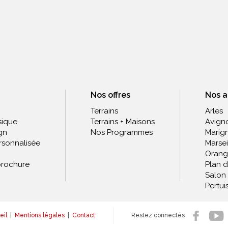
Nos offres
Nos 
Terrains
Arles
sique
Terrains + Maisons
Avign
gn
Nos Programmes
Marig
rsonnalisée
Marsei
Orang
rochure
Plan 
Salon
Pertui
eil
|
Mentions légales
|
Contact
Restez connectés