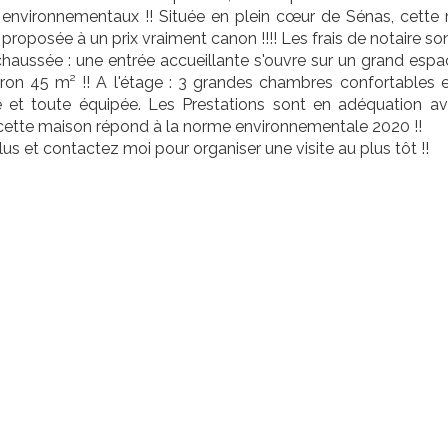
environnementaux !! Située en plein cœur de Sénas, cette ma
proposée à un prix vraiment canon !!!! Les frais de notaire son
chaussée : une entrée accueillante s'ouvre sur un grand esp
iron 45 m² !! A l'étage : 3 grandes chambres confortables e
re et toute équipée. Les Prestations sont en adéquation a
cette maison répond à la norme environnementale 2020 !!
lus et contactez moi pour organiser une visite au plus tôt !!