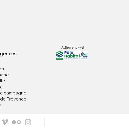
Adhérent FFB
agences
on
nane
lle
e
de campagne
 de Provence
s