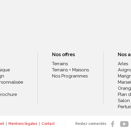
Nos offres
Nos 
Terrains
Arles
sique
Terrains + Maisons
Avign
gn
Nos Programmes
Marig
rsonnalisée
Marsei
Orang
rochure
Plan 
Salon
Pertui
eil
|
Mentions légales
|
Contact
Restez connectés