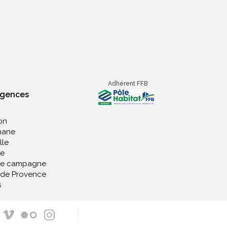
Adhérent FFB
agences
on
nane
lle
e
de campagne
 de Provence
s