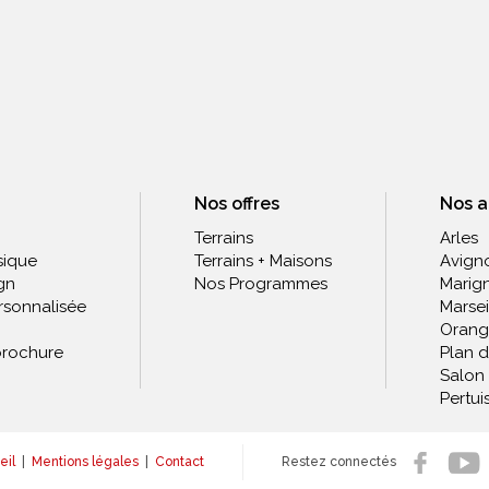
Nos offres
Nos 
Terrains
Arles
sique
Terrains + Maisons
Avign
gn
Nos Programmes
Marig
rsonnalisée
Marsei
Orang
rochure
Plan 
Salon
Pertui
eil
|
Mentions légales
|
Contact
Restez connectés