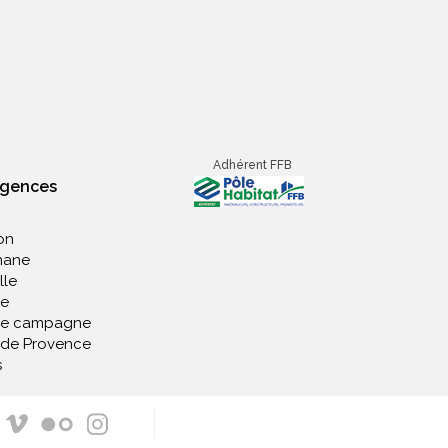
Adhérent FFB
agences
on
nane
lle
e
de campagne
 de Provence
s