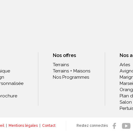
Nos offres
Nos 
Terrains
Arles
sique
Terrains + Maisons
Avign
gn
Nos Programmes
Marig
rsonnalisée
Marsei
Orang
rochure
Plan 
Salon
Pertui
eil
|
Mentions légales
|
Contact
Restez connectés