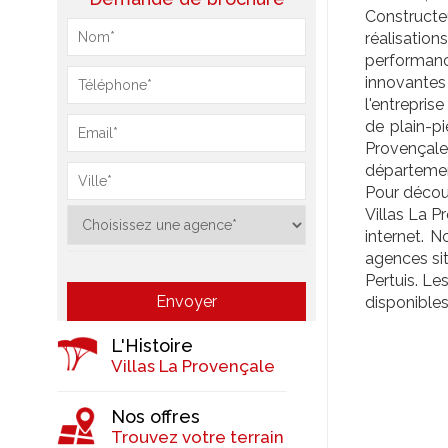
Constructeu
réalisatio
performan
innovantes 
l'entrepris
de plain-p
Provençale
départemen
Pour découv
Villas La P
internet. 
agences si
Pertuis. Le
disponibles
L'Histoire
Villas La Provençale
Nos offres
Trouvez votre terrain