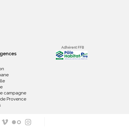
Adhérent FFB
agences
on
nane
lle
e
de campagne
 de Provence
s