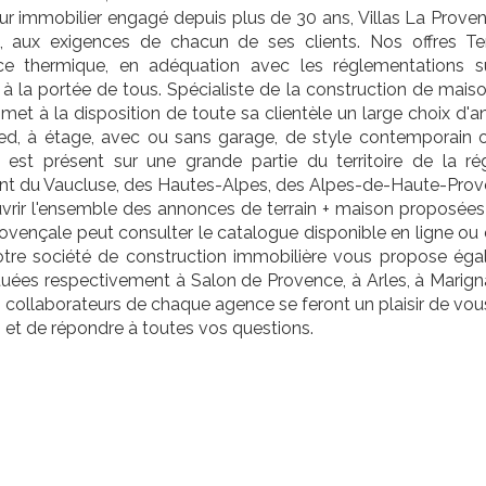
r immobilier engagé depuis plus de 30 ans, Villas La Provenç
ns, aux exigences de chacun de ses clients. Nos offres T
ce thermique, en adéquation avec les réglementations 
à la portée de tous. Spécialiste de la construction de mais
e met à la disposition de toute sa clientèle un large choix d
ied, à étage, avec ou sans garage, de style contemporain ou
 est présent sur une grande partie du territoire de la ré
t du Vaucluse, des Hautes-Alpes, des Alpes-de-Haute-Prov
rir l'ensemble des annonces de terrain + maison proposées par
rovençale peut consulter le catalogue disponible en ligne ou
Notre société de construction immobilière vous propose égal
tuées respectivement à Salon de Provence, à Arles, à Marign
s collaborateurs de chaque agence se feront un plaisir de vou
 et de répondre à toutes vos questions.