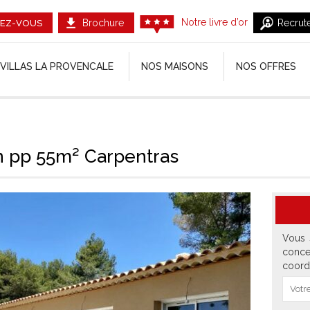
Notre livre d’or
Brochure
Recrut
EZ-VOUS
VILLAS LA PROVENCALE
NOS MAISONS
NOS OFFRES
 pp 55m² Carpentras
Vous 
conce
coord