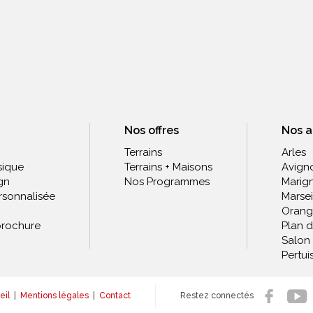
Nos offres
Nos 
Terrains
Arles
sique
Terrains + Maisons
Avign
gn
Nos Programmes
Marig
rsonnalisée
Marsei
Orang
rochure
Plan 
Salon
Pertui
eil
|
Mentions légales
|
Contact
Restez connectés