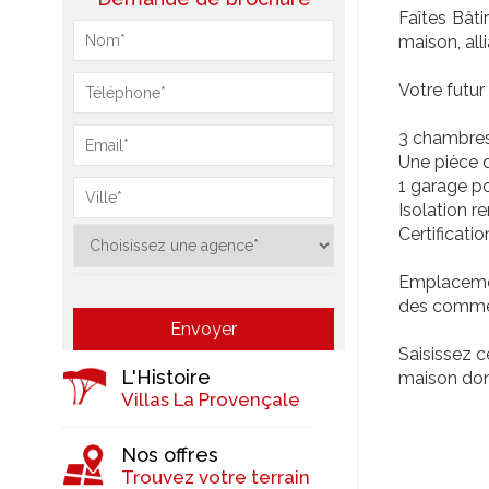
Faîtes Bât
maison, all
Votre futur
3 chambres
Une pièce d
1 garage po
Isolation r
Certificat
Emplacement
des commer
Saisissez 
L'Histoire
maison don
Villas La Provençale
Nos offres
Trouvez votre terrain