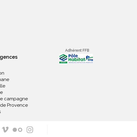
Adhérent FFB
agences
on
nane
lle
e
de campagne
 de Provence
s