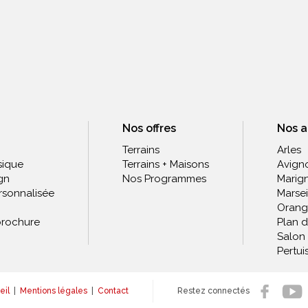
Nos offres
Nos 
Terrains
Arles
sique
Terrains + Maisons
Avign
gn
Nos Programmes
Marig
rsonnalisée
Marsei
Orang
rochure
Plan 
Salon
Pertui
eil
|
Mentions légales
|
Contact
Restez connectés