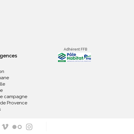
Adhérent FFB
agences
on
nane
lle
e
de campagne
 de Provence
s