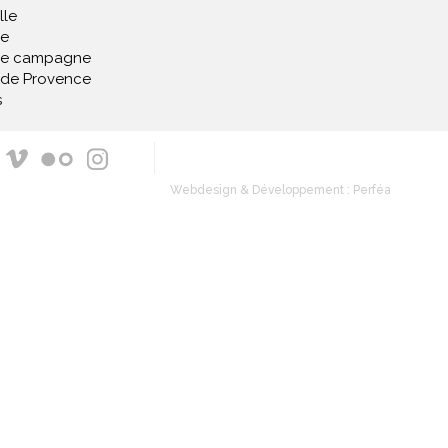
lle
e
de campagne
 de Provence
s
Webdesign & Développement : Perféa