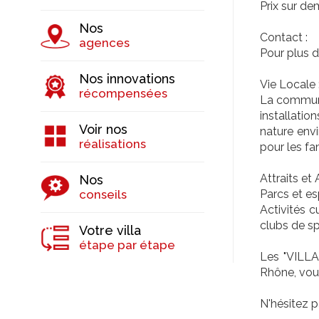
Prix sur de
Nos
Contact :
agences
Pour plus d
Nos innovations
Vie Locale 
récompensées
La commune
installati
Voir nos
nature envi
réalisations
pour les fam
Attraits et 
Nos
conseils
Parcs et es
Activités c
clubs de sp
Votre villa
étape par étape
Les "VILL
Rhône, vous
N'hésitez p