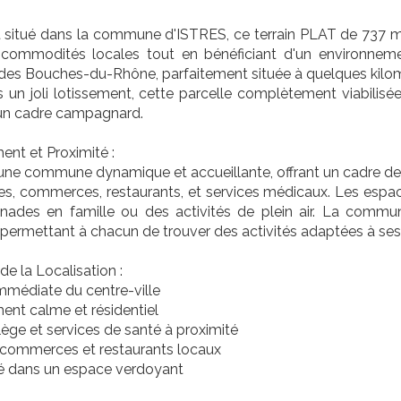
situé dans la commune d'ISTRES, ce terrain PLAT de 737 m² e
 commodités locales tout en bénéficiant d'un environnemen
s Bouches-du-Rhône, parfaitement située à quelques kilom
 un joli lotissement, cette parcelle complètement viabilisé
 un cadre campagnard.
nt et Proximité :
 une commune dynamique et accueillante, offrant un cadre de
es, commerces, restaurants, et services médicaux. Les espac
ades en famille ou des activités de plein air. La commun
, permettant à chacun de trouver des activités adaptées à ses 
e la Localisation :
mmédiate du centre-ville
ent calme et résidentiel
lège et services de santé à proximité
ommerces et restaurants locaux
ué dans un espace verdoyant