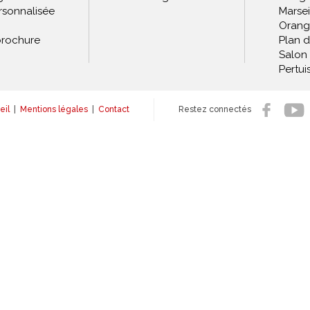
rsonnalisée
Marsei
Orang
rochure
Plan 
Salon
Pertui
eil
|
Mentions légales
|
Contact
Restez connectés