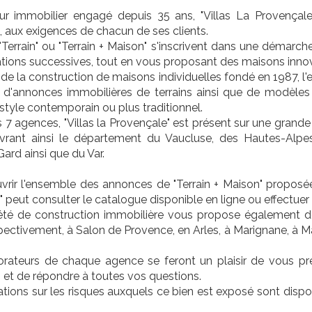
ur immobilier engagé depuis 35 ans, "Villas La Provençale
s, aux exigences de chacun de ses clients.
"Terrain" ou "Terrain + Maison" s'inscrivent dans une démar
tions successives, tout en vous proposant des maisons innov
 de la construction de maisons individuelles fondé en 1987, l'e
x d'annonces immobilières de terrains ainsi que de modèle
style contemporain ou plus traditionnel.
 7 agences, "Villas la Provençale" est présent sur une grande
uvrant ainsi le département du Vaucluse, des Hautes-Alp
ard ainsi que du Var.
rir l'ensemble des annonces de "Terrain + Maison" proposées p
 peut consulter le catalogue disponible en ligne ou effectuer
été de construction immobilière vous propose également de 
pectivement, à Salon de Provence, en Arles, à Marignane, à 
orateurs de chaque agence se feront un plaisir de vous pré
 et de répondre à toutes vos questions.
tions sur les risques auxquels ce bien est exposé sont dispon