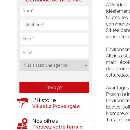
À Vendre :
Idéalement 
toutes les
commune de
Située dans
vous offre
Environneme
Alleins est
main : écol
des promen
culturelles
Avantages d
Proximité i
L'Histoire
Environnem
Villas La Provençale
Écoles, col
Nombreux c
Terrain sit
Nos offres
Trouvez votre terrain