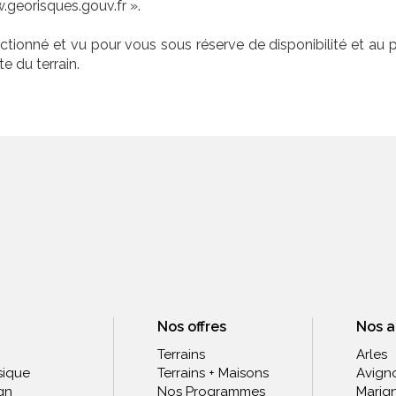
georisques.gouv.fr ».
ectionné et vu pour vous sous réserve de disponibilité et au 
e du terrain.
Nos offres
Nos 
Terrains
Arles
sique
Terrains + Maisons
Avign
gn
Nos Programmes
Marig