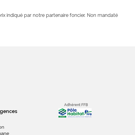
prix indiqué par notre partenaire foncier. Non mandaté
Adhérent FFB
agences
on
nane