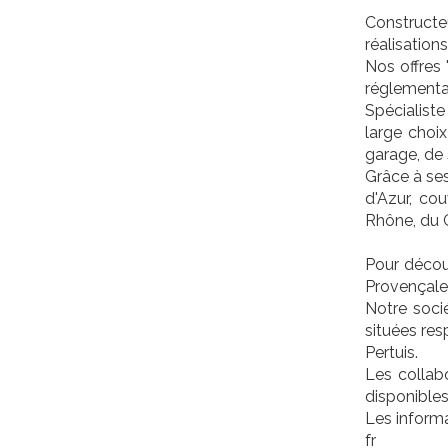
Constructe
réalisation
Nos offres 
réglementa
Spécialiste
large choi
garage, de 
Grâce à ses
d'Azur, co
Rhône, du G
Pour découv
Provençale"
Notre soci
situées res
Pertuis.
Les collab
disponibles
Les informa
fr