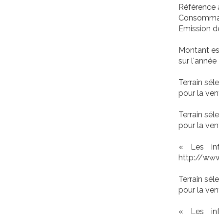
Référence
Consommat
Emission de
Montant es
sur l'anné
Terrain sél
pour la vent
Terrain sél
pour la vent
« Les inf
http://www.
Terrain sél
pour la vent
« Les inf