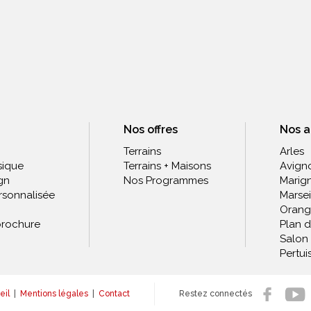
Nos offres
Nos 
Terrains
Arles
sique
Terrains + Maisons
Avign
gn
Nos Programmes
Marig
rsonnalisée
Marsei
Orang
rochure
Plan 
Salon
Pertui
eil
|
Mentions légales
|
Contact
Restez connectés