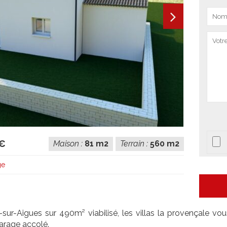
 €
Maison :
81 m2
Terrain :
560 m2
ge
sur-Aigues sur 490m² viabilisé, les villas la provençale vo
arage accolé.