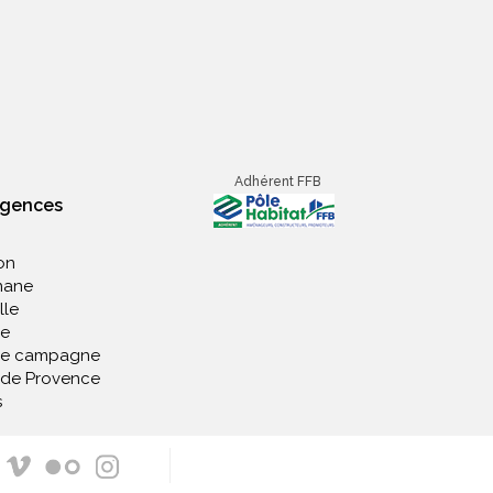
Adhérent FFB
agences
on
nane
lle
e
de campagne
 de Provence
s