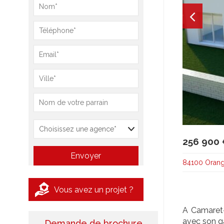
256 900
84100 Oran
Vous avez un projet ?
A Camaret-
avec son g
Demande de brochure