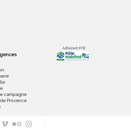
Adhérent FFB
agences
on
nane
lle
e
de campagne
 de Provence
s