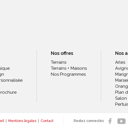
Nos offres
Nos 
Terrains
Arles
sique
Terrains + Maisons
Avign
gn
Nos Programmes
Marig
rsonnalisée
Marsei
Orang
rochure
Plan 
Salon
Pertui
eil
|
Mentions légales
|
Contact
Restez connectés