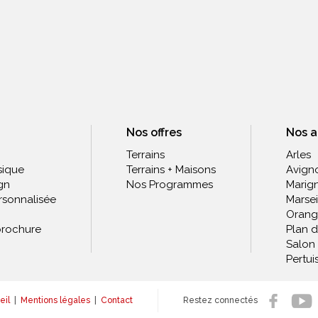
Nos offres
Nos 
Terrains
Arles
sique
Terrains + Maisons
Avign
gn
Nos Programmes
Marig
rsonnalisée
Marsei
Orang
rochure
Plan 
Salon
Pertui
eil
|
Mentions légales
|
Contact
Restez connectés