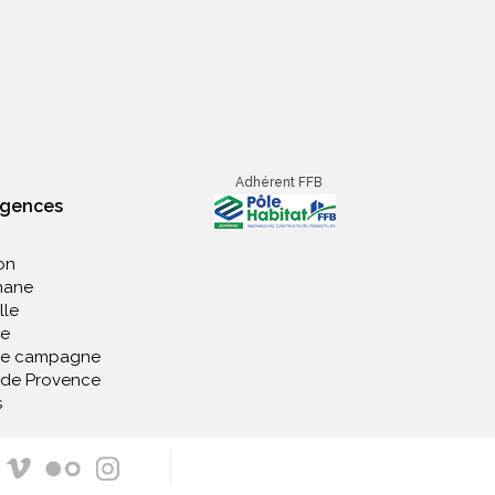
Adhérent FFB
agences
on
nane
lle
e
de campagne
 de Provence
s