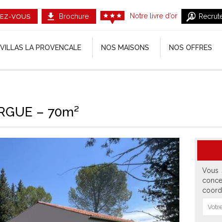
Notre livre d’or
Brochure
Recrut
EZ-VOUS
VILLAS LA PROVENCALE
NOS MAISONS
NOS OFFRES
GUE – 70m²
Vous 
conce
coord