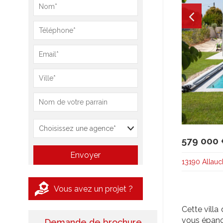
579 000
13190 Allauc
Vous avez un projet ?
Cette villa
vous épanou
Demande de brochure