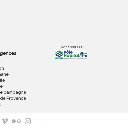
Adhérent FFB
agences
on
nane
lle
e
de campagne
 de Provence
s