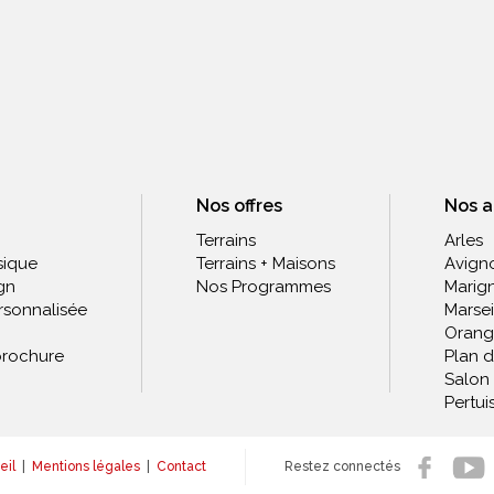
Nos offres
Nos 
Terrains
Arles
sique
Terrains + Maisons
Avign
gn
Nos Programmes
Marig
rsonnalisée
Marsei
Orang
rochure
Plan 
Salon
Pertui
eil
|
Mentions légales
|
Contact
Restez connectés