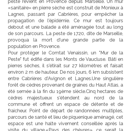
peste revient en Provence depuis Marseille. Un mur
«sanitaire» en pierre sèche est construit de Monieux à
Lagnes, passant par Cabrières, pour empêcher la
propagation de l'épidémie. Ce mur est toujours
debout et une balade a été aménagée tout au long
de son parcours. La peste de 1720, dite de Marseille,
provoqua la mort d'une grande partie de la
population en Provence.
Pour protéger le Comtat Venaissin, un "Mur de la
Peste" fut édifié dans les Monts de Vaucluse. Bâti en
pierres sèches, il s'étirait sur 27 kilomètres et faisait
environ 2 m de hauteur. De nos jours, 6 km subsistent
entre Cabrières d'Avignon et Lagnes.Une singulière
forêt de cèdres provenant de graines du Haut Atlas, a
été semée à la fin du 19ème siècle.Cinq hectares de
cèdres majestueux s'étendent au nord de la
commune et offrent un espace de détente et de
fraicheur. Point de départ de randonnées multiples,
parcours de santé et lieu de piquenique aménagé, cet
espace est une halte vivement conseillée après la
visite du village.«Pays des chèvres», ce serait la