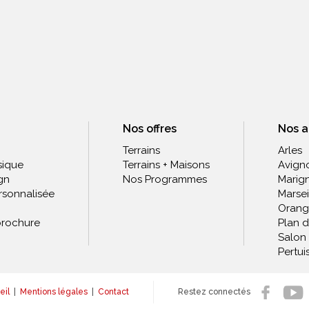
Nos offres
Nos 
Terrains
Arles
sique
Terrains + Maisons
Avign
gn
Nos Programmes
Marig
rsonnalisée
Marsei
Orang
rochure
Plan 
Salon
Pertui
eil
|
Mentions légales
|
Contact
Restez connectés