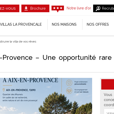
Notre livre d’or
Brochure
Recrut
EZ-VOUS
VILLAS LA PROVENCALE
NOS MAISONS
NOS OFFRES
ruire la villa de vos rêves
-Provence – Une opportunité rare p
Vous 
conce
coord