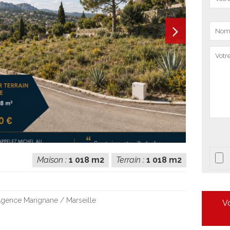
Maison :
1 018 m2
Terrain :
1 018 m2
gence Marignane / Marseille
Vo