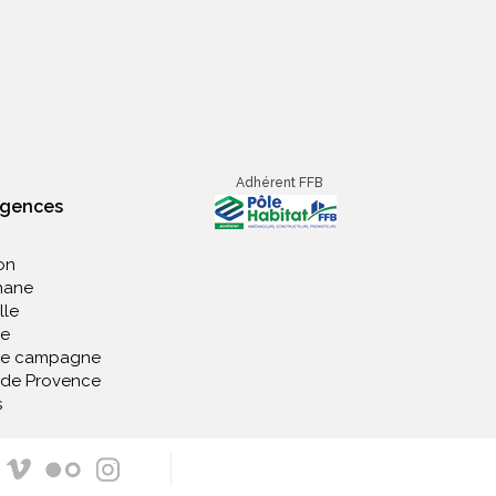
Adhérent FFB
agences
on
nane
lle
e
de campagne
 de Provence
s