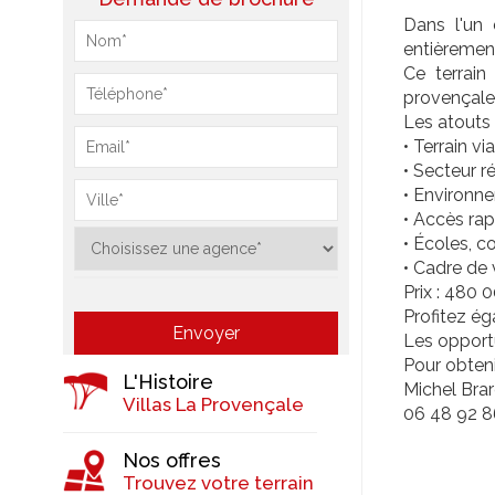
Dans l'un 
entièrement
Ce terrain
provençale
Les atouts 
• Terrain vi
• Secteur r
• Environn
• Accès rap
• Écoles, c
• Cadre de 
Prix : 480
Profitez ég
Les opportu
Pour obteni
L'Histoire
Michel Bra
Villas La Provençale
06 48 92 8
Nos offres
Trouvez votre terrain