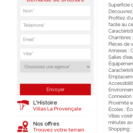
Superficie d
Découvrez 
Profitez d'
facile au c
Caractérist
Chambres :
Pièces de v
Annexes : C
Salles d'ea
Équipement
Caractéristi
Emplacement
Accessibili
Environneme
Connexion :
L'Histoire
Proximité 
Villas La Provençale
Écoles : Éc
Villes vois
minutes av
Nos offres
Shopping :
Trouvez votre terrain