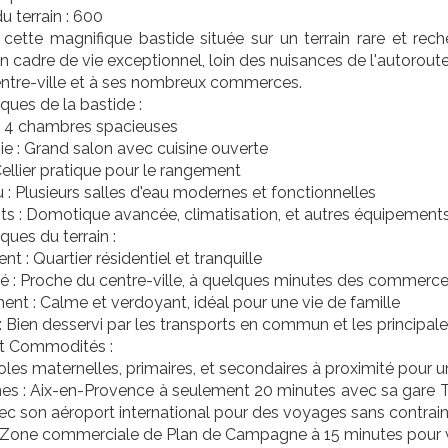
u terrain : 600
cette magnifique bastide située sur un terrain rare et rech
un cadre de vie exceptionnel, loin des nuisances de l'autoroute
entre-ville et à ses nombreux commerces.
iques de la bastide :
 4 chambres spacieuses
ie : Grand salon avec cuisine ouverte
ellier pratique pour le rangement
u : Plusieurs salles d'eau modernes et fonctionnelles
s : Domotique avancée, climatisation, et autres équipement
ques du terrain :
 : Quartier résidentiel et tranquille
té : Proche du centre-ville, à quelques minutes des commerces
nt : Calme et verdoyant, idéal pour une vie de famille
 Bien desservi par les transports en commun et les principale
et Commodités :
oles maternelles, primaires, et secondaires à proximité pour 
ines : Aix-en-Provence à seulement 20 minutes avec sa gare TG
ec son aéroport international pour des voyages sans contrai
 Zone commerciale de Plan de Campagne à 15 minutes pour v