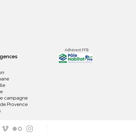
Adhérent FFB
agences
on
nane
lle
e
de campagne
 de Provence
s