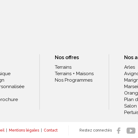
Nos offres
Nos 
Terrains
Arles
sique
Terrains + Maisons
Avign
gn
Nos Programmes
Marig
rsonnalisée
Marsei
Orang
rochure
Plan 
Salon
Pertui
eil
|
Mentions légales
|
Contact
Restez connectés