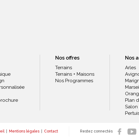
Nos offres
Nos 
Terrains
Arles
sique
Terrains + Maisons
Avign
gn
Nos Programmes
Marig
rsonnalisée
Marsei
Orang
rochure
Plan 
Salon
Pertui
eil
|
Mentions légales
|
Contact
Restez connectés