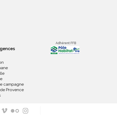
Adhérent FFB
agences
on
nane
lle
e
de campagne
 de Provence
s