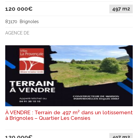
120 000€
497 m2
83170 Brignoles
AGENCE DE
À VENDRE : Terrain de 497 m² dans un lotissement
à Brignoles – Quartier Les Censies
120 000€
497 m2